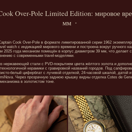
Cook Over-Pole Limited Edition: мировое вр
мм
aptain Cook Over-Pole в формате лимитированной серии 1962 экземпля
avel watch с индикацией мирового времени и построена вокруг ручного к
сии 2025 года механизм помещён в корпус диаметром 39 мм, что делает 
внению с современными travel-моделями.
из нержавеющей стали с PVD-покрытием цвета жёлтого золота и допол
технологичной керамики с гравировкой названий городов. Под сапфиро
исто-белый циферблат с лучевой отделкой, 24-часовой шкалой, датой и
umiNova. Через прозрачную заднюю крышку видны отделка Cotes de Gen
механизма в золотистом тоне.