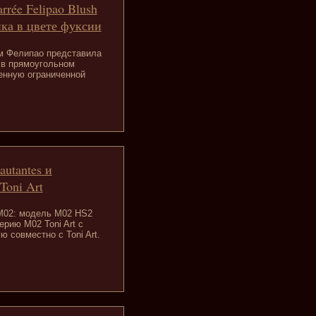
arrée Felipao Blush
ика в цвете фуксии
ом Фелипао представила
ь в прямоугольном
енную ограниченной
autantes и
Toni Art
 M02: модель M02 HS2
рию M02 Toni Art с
 совместно с Toni Art.