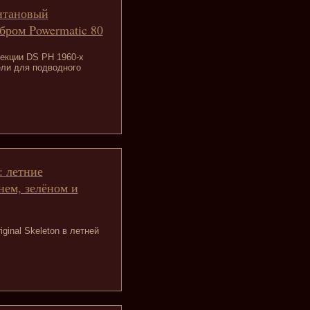
титановый
бром Powermatic 80
екции DS PH 1960-х
ли для подводного
: летние
нем, зелёном и
ginal Skeleton в летней