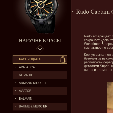
Rado Captain 
Rado возвращает C
НАРУЧНЫЕ ЧАСЫ
сохраняет идею tr
Worldtimer. В вер
компактнее по сра
Корпус выполнен 
безелем из высоко
РАСПРОДАЖА
расположен серебр
деталями Super-L
ADRIATICA
винты и элементы 
ATLANTIC
ARMAND NICOLET
AVIATOR
BALMAIN
BAUME & MERCIER