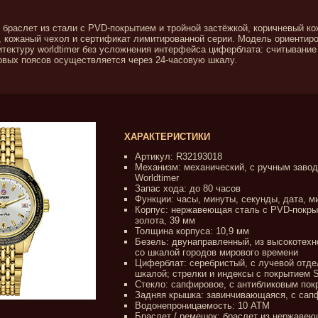
 браслет из стали с PVD-покрытием и тройной застёжкой, коричневый к
, кожаный чехол и сертификат лимитированной серии. Модель ориентир
тектуру worldtimer без усложнения интерфейса циферблата: считывание 
вых поясов осуществляется через 24-часовую шкалу.
ХАРАКТЕРИСТИКИ
Артикул: R32193018
Механизм: механический, с ручным завод
Worldtimer
Запас хода: до 80 часов
Функции: часы, минуты, секунды, дата, м
Корпус: нержавеющая сталь с PVD-покры
золота, 39 мм
Толщина корпуса: 10,9 мм
Безель: двунаправленный, из высокотехн
со шкалой городов мирового времени
Циферблат: серебристый, с лучевой отде
шкалой; стрелки и индексы с покрытием 
Стекло: сапфировое, с антибликовым по
Задняя крышка: завинчивающаяся, с са
Водонепроницаемость: 10 ATM
Браслет / ремешок: браслет из нержавею