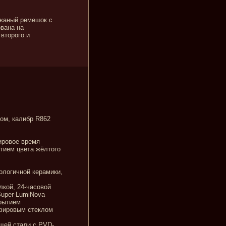
ожаный ремешок с
ована на
второго и
ом, калибр R862
ировое время
тием цвета жёлтого
ологичной керамики,
лкой, 24-часовой
Super-LumiNova
крытием
пфировым стеклом
щей стали с PVD-