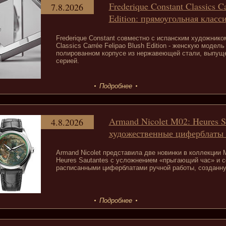
Frederique Constant Classics C
7.8.2026
Edition: прямоугольная класс
Frederique Constant совместно с испанским художник
Classics Carrée Felipao Blush Edition - женскую модел
полированном корпусе из нержавеющей стали, выпущ
серией.
Подробнее
Armand Nicolet M02: Heures S
4.8.2026
художественные циферблаты 
Armand Nicolet представила две новинки в коллекции
Heures Sautantes с усложнением «прыгающий час» и се
расписанными циферблатами ручной работы, созданную
Подробнее