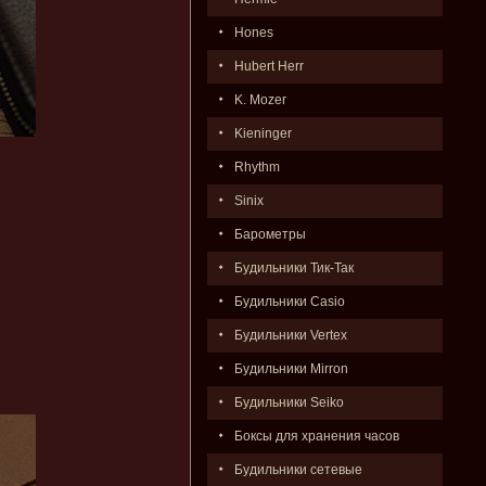
Hones
Hubert Herr
K. Mozer
Kieninger
Rhythm
Sinix
Барометры
Будильники Тик-Так
Будильники Casio
Будильники Vertex
Будильники Mirron
Будильники Seiko
Боксы для хранения часов
Будильники сетевые