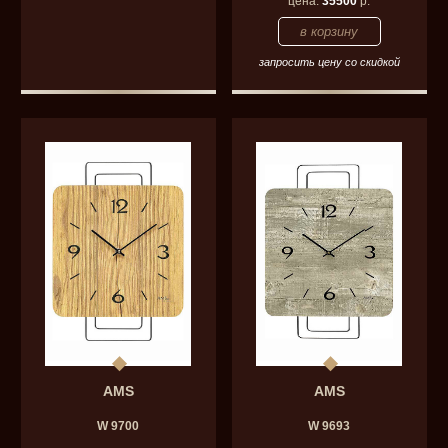
цена:
35500
р.
запросить цену со скидкой
AMS
AMS
W 9700
W 9693