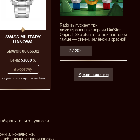
Rado выпускает три
лимитированные версии DiaStar
Original Skeleton в летней цветовой
SWISS MILITARY
гамме — синей, зелёной и красной.
HANOWA
2.7.2026
SMWGK 00.056.01
цена:
53600
р.
Архив новостей
запросить цену со скидкой
выбирать только лучшее и
жи и, конечно же,
ающий внимание швейцарских