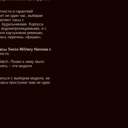
тности и гарантией
ет не один час, выбирая
авляют часы с
 будильниками. Корпуса
 водонепроницаемыми, и с
или каучуковом ремешке,
весь перечень «фишек»,
сы Swiss Military Hanowa
в
ности.
Watch. Позже к нему было
онять – эти модели
литься с выбором модели, ее
часы прослужат вам не один