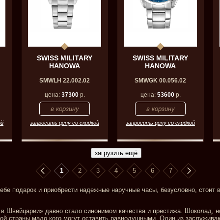
SWISS MILITARY
SWISS MILITARY
HANOWA
HANOWA
SMWLH 22.002.02
SMWGK 00.056.02
цена:
37300
р.
цена:
53600
р.
ой
запросить цену со скидкой
запросить цену со скидкой
1
2
3
4
5
6
7
ебе подарок и приобрести надежные наручные часы, безусловно, стоит 
в Швейцарии» давно стало синонимом качества и престижа. Шоколад, но
той страны мало кого могут оставить равнодушными. Один из заслужив