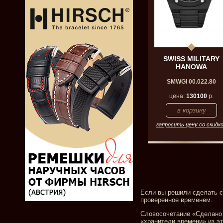
SWISS MILITARY
HANOWA
SMWGI 00.022.80
цена:
130100
р.
запросить цену со скидк
Если вы решили сделать с
проверенное временем.
Словосочетание «Сделано 
«хранители времени» из э