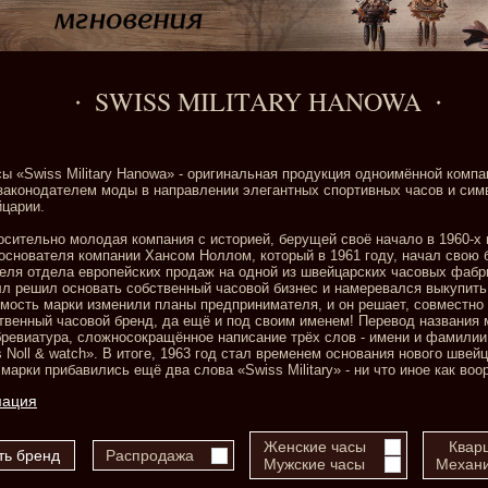
SWISS MILITARY HANOWA
 «Swiss Military Hanowa» - оригинальная продукция одноимённой компа
аконодателем моды в направлении элегантных спортивных часов и си
царии.
тносительно молодая компания с историей, берущей своё начало в 1960-х
основателя компании Хансом Ноллом, который в 1961 году, начал свою
теля отдела европейских продаж на одной из швейцарских часовых фабр
лл решил основать собственный часовой бизнес и намеревался выкупи
имость марки изменили планы предпринимателя, и он решает, совместно 
ственный часовой бренд, да ещё и под своим именем! Перевод названия 
бревиатура, сложносокращённое написание трёх слов - имени и фамилии
ns Noll & watch». В итоге, 1963 год стал временем основания нового швей
марки прибавились ещё два слова «Swiss Military» - ни что иное как в
мация
Женские часы
Квар
Распродажа
Мужские часы
Механи