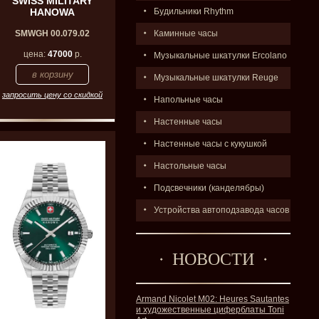
SWISS MILITARY
Будильники Rhythm
HANOWA
Каминные часы
SMWGH 00.079.02
цена:
47000
р.
Музыкальные шкатулки Ercolano
Музыкальные шкатулки Reuge
запросить цену со скидкой
Напольные часы
Настенные часы
Настенные часы с кукушкой
Настольные часы
Подсвечники (канделябры)
Устройства автоподзавода часов
НОВОСТИ
Armand Nicolet M02: Heures Sautantes
и художественные циферблаты Toni