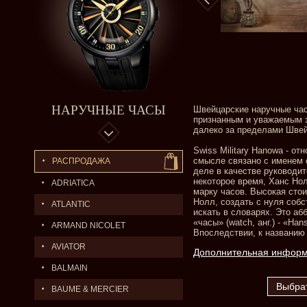
НАРУЧНЫЕ ЧАСЫ
Швейцарские наручные часы
признанным и уважаемым з
далеко за пределами Швей
Swiss Military Hanowa - о
смысле связано с именем 
РАСПРОДАЖА
деле в качестве руководи
некоторое время, Ханс Но
ADRIATICA
марку часов. Высокая сто
Нолл, создать с нуля соб
ATLANTIC
искать в словарях. Это аб
«часы» (watch, анг.) - «Ha
ARMAND NICOLET
Впоследствии, к названию 
AVIATOR
Дополнительная инфор
BALMAIN
BAUME & MERCIER