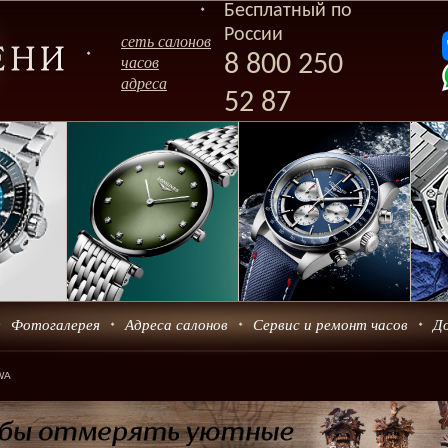
Бесплатный по
России
сеть салонов
8 800 250
часов
адреса
52 87
Фотогалерея
Адреса салонов
Сервис и ремонт часов
Д
WA