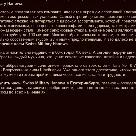
tary Hanowa
.
оторые предлагает эта компания, являются образцом спортивной элеган
же в экстремальных условиях. Самый строгий ценитель времени провед
таточно сложно не потеряться с широком ассортименте, который предст
м механизмами, оснащенные хронографами, календарями, тахометрами,
ержавеющей стали, имеют сапфировые стекла, многие модели являются
 на глубину до 100 метров. Можно выбрать часы на кожаном, стальном 
льно собственным вкусом и личными предпочтениями. И это далеко не 
рские часы Swiss Military Hanowa
.
а относительно недавно – в 60-х годах ХХ века. А сегодня
наручные ча
рести каждый мужчина, кто ценит сочетание качества, дизайна и надеж
я аббревиатурой – сочетанием первых слогов трех слов – Hans Noll & 
» - Вооруженные силы Швейцарии. Уже одного этого достаточно, чтобы п
 мужчин и готовы пройти с ними через все испытания и трудности.
упить часы Swiss Military Hanowa в Екатеринбурге
, главное – опреде
анетесь довольны своим приобретением, ведь надежные и качественные 
иком во всех начинаниях.