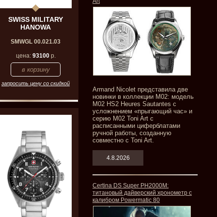
Art
SWISS MILITARY
HANOWA
SMWGL 00.021.03
цена:
93100
р.
запросить цену со скидкой
Armand Nicolet представила две
новинки в коллекции M02: модель
M02 HS2 Heures Sautantes с
усложнением «прыгающий час» и
серию M02 Toni Art с
расписанными циферблатами
ручной работы, созданную
совместно с Toni Art.
4.8.2026
Certina DS Super PH2000M:
титановый дайверский хронометр с
калибром Powermatic 80