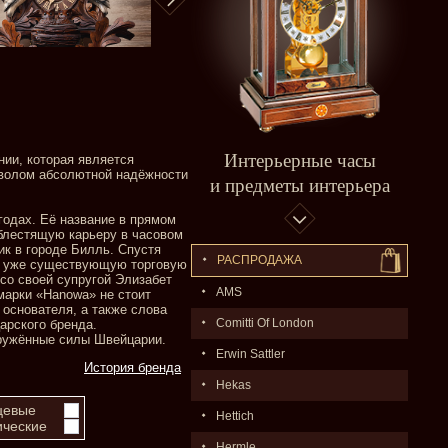
Интерьерные часы
нии, которая является
мволом абсолютной надёжности
и предметы интерьера
 годах. Её название в прямом
 блестящую карьеру в часовом
ик в городе Билль. Спустя
РАСПPОДАЖA
ть уже существующую торговую
со своей супругой Элизабет
AMS
марки «Hanowa» не стоит
 основателя, а также слова
Comitti Of London
царского бренда.
ооружённые силы Швейцарии.
Erwin Sattler
История бренда
Hekas
цевые
Hettich
ческие
Hermle