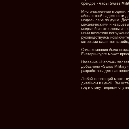
брендов -
часы Swiss Mili
Многочисленные модели, к
абсолютной надежности да
модель себе по душе. Дос
механическими и кварцевы
моделей изготовлены из н
ними возможно погружение
руководствуясь исключите
которыми славятся
швейца
Сама компания была создан
Екатеринбурге может приоб
Название «Hanowa» являетс
добавлено «Swiss Military
разработаны для настоящих
Любой желающий может
к
дизайном и ценой. Вы ост
год и станут верным спутн