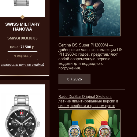
SWISS MILITARY
HANOWA
SMWGI 00.038.03
Certina DS Super PH2000M —
цена:
71500
р.
дайверские часы из коллекции DS
PH 1960-х годов, представляют
собой современную версию
модели для подводного
запросить цену со скидкой
погружения.
6.7.2026
Rado DiaStar Original Skeleton:
летние лимитированные версии в
синем, зелёном и красном цвете