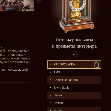
Интерьерные часы
и предметы интерьера
ки.
16L, поверхность с
блат с часовыми
стекло устойчивое к
пуса составляет 40
РАСПPОДАЖA
ен из нержавеющей
AMS
Comitti Of London
Erwin Sattler
Hekas
Hettich
Hermle