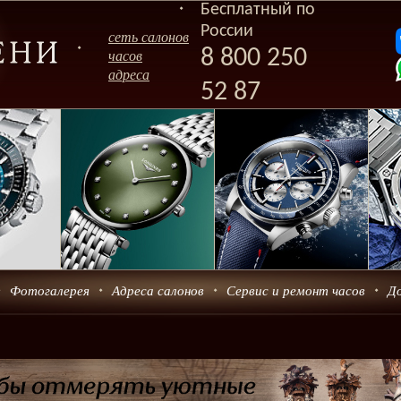
Бесплатный по
России
сеть салонов
8 800 250
часов
адреса
52 87
Фотогалерея
Адреса салонов
Сервис и ремонт часов
Д