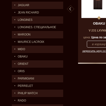
JAGUAR
JEAN RICHARD
LONGINES
OBAKU
OBAKU
OBAKU
LONGINES. СПЕЦИАЛЬНОЕ
39 LBBRB
V 247 LXVLSL
V 231 LXVN
ПРЕДЛОЖЕНИЕ.
MAROON
на по запросу
цена:
19900
р.
цена:
Цена по з
MAURICE LACROIX
MIDO
 цену со скидкой
запросить цену со скидкой
запросить цену со
OBAKU
ORIENT
ORIS
PARMIGIANI
PERRELET
PHILIP WATCH
RADO