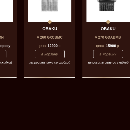
OBAKU
OBAKU
MN
V 260 GXCBMC
V 270 GDABMB
апросу
цена:
12900
р.
цена:
15900
р.
 скидкой
запросить цену со скидкой
запросить цену со скидкой