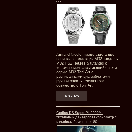
Art
Armand Nicolet представила две
новинки в коллекции M02: модель
M02 HS2 Heures Sautantes с
усложнением «прыгающий час» и
серию M02 Toni Art с
расписанными циферблатами
ручной работы, созданную
совместно с Toni Art.
4.8.2026
Certina DS Super PH2000M:
титановый дайверский хронометр с
калибром Powermatic 80