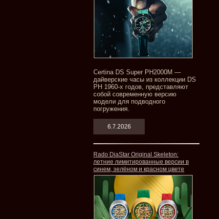
Certina DS Super PH2000M —
дайверские часы из коллекции DS
PH 1960-х годов, представляют
собой современную версию
модели для подводного
погружения.
6.7.2026
Rado DiaStar Original Skeleton:
летние лимитированные версии в
синем, зелёном и красном цвете