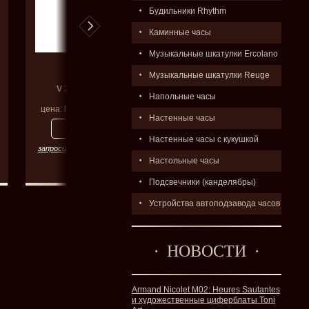
Будильники Rhythm
Каминные часы
Музыкальные шкатулки Ercolano
OBAKU
OBAKU
Музыкальные шкатулки Reuge
V 240 LXXNMN
V 180 GCCLMC
Напольные часы
цена:
Цена по запросу
цена:
23400
р.
Настенные часы
Настенные часы с кукушкой
запросить цену со скидкой
запросить цену со скидкой
Настольные часы
Подсвечники (канделябры)
Устройства автоподзавода часов
НОВОСТИ
Armand Nicolet M02: Heures Sautantes
и художественные циферблаты Toni