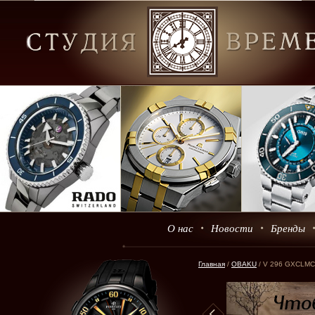
О нас
Новости
Бренды
Главная
/
OBAKU
/ V 296 GXCLMC