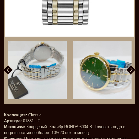
Коллекция:
Classic
Артикул:
01881 - F
Механизм:
Кварцевый. Калибр RONDA 6004.B. Точность хода с
погрешностью не более -10/+20 сек. в месяц.
Функции:
Центральные часовая и минутная стрелки, секундная